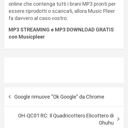
online che contenga tutti i brani MP3 pronti per
essere riprodotti o scaricati, allora Music Pleer
fa davvero al caso vostro.
MP3 STREAMING e MP3 DOWNLOAD GRATIS
con Musicpleer
N
Google rimuove “Ok Google” da Chrome
a
v
OH-QC01 RC: Il Quadricottero Elicottero di
i
Ohuhu