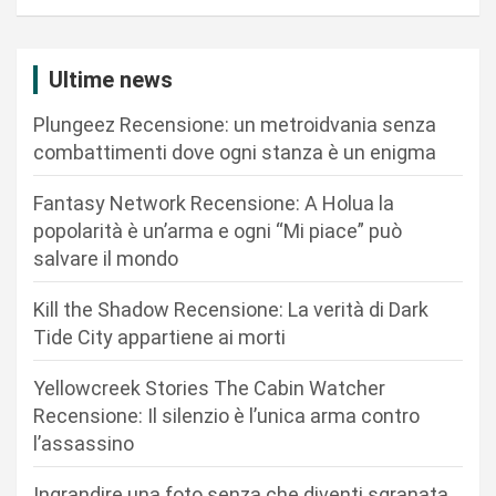
g
a
z
Ultime news
i
Plungeez Recensione: un metroidvania senza
o
combattimenti dove ogni stanza è un enigma
n
Fantasy Network Recensione: A Holua la
e
popolarità è un’arma e ogni “Mi piace” può
a
salvare il mondo
r
Kill the Shadow Recensione: La verità di Dark
t
Tide City appartiene ai morti
i
c
Yellowcreek Stories The Cabin Watcher
Recensione: Il silenzio è l’unica arma contro
o
l’assassino
l
Ingrandire una foto senza che diventi sgranata