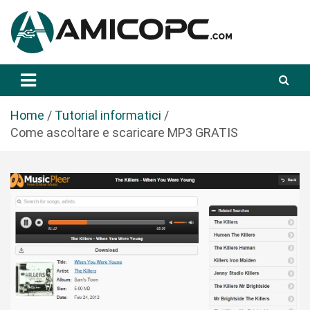
S
a
l
t
Novità Tecnologiche: Guide e News
Amicopc.com
a
a
l
Home
Tutorial informatici
c
Come ascoltare e scaricare MP3 GRATIS
o
n
t
e
n
u
t
o