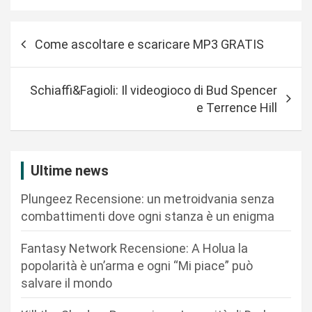
N
Come ascoltare e scaricare MP3 GRATIS
a
v
Schiaffi&Fagioli: Il videogioco di Bud Spencer
i
e Terrence Hill
g
a
z
Ultime news
i
Plungeez Recensione: un metroidvania senza
o
combattimenti dove ogni stanza è un enigma
n
Fantasy Network Recensione: A Holua la
e
popolarità è un’arma e ogni “Mi piace” può
a
salvare il mondo
r