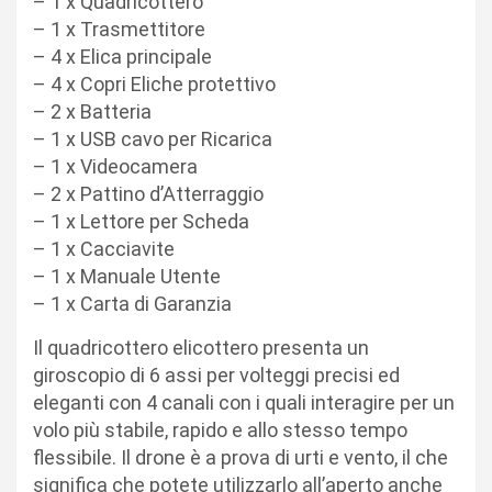
– 1 x Quadricottero
– 1 x Trasmettitore
– 4 x Elica principale
– 4 x Copri Eliche protettivo
– 2 x Batteria
– 1 x USB cavo per Ricarica
– 1 x Videocamera
– 2 x Pattino d’Atterraggio
– 1 x Lettore per Scheda
– 1 x Cacciavite
– 1 x Manuale Utente
– 1 x Carta di Garanzia
Il quadricottero elicottero presenta un
giroscopio di 6 assi per volteggi precisi ed
eleganti con 4 canali con i quali interagire per un
volo più stabile, rapido e allo stesso tempo
flessibile. Il drone è a prova di urti e vento, il che
significa che potete utilizzarlo all’aperto anche