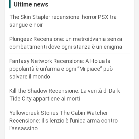
a
Ultime news
z
The Skin Stapler recensione: horror PSX tra
i
sangue e noir
o
n
Plungeez Recensione: un metroidvania senza
combattimenti dove ogni stanza è un enigma
e
a
Fantasy Network Recensione: A Holua la
r
popolarità è un’arma e ogni “Mi piace” può
salvare il mondo
t
i
Kill the Shadow Recensione: La verità di Dark
c
Tide City appartiene ai morti
o
Yellowcreek Stories The Cabin Watcher
l
Recensione: Il silenzio è l’unica arma contro
i
l’assassino