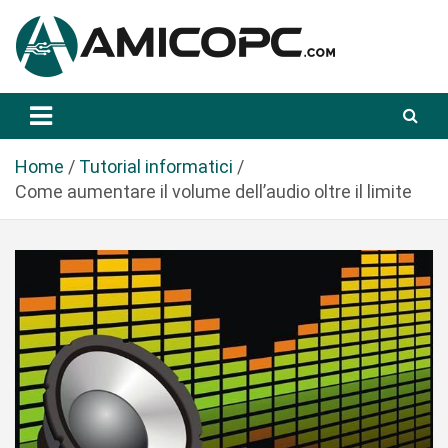
S
a
l
t
Novità Tecnologiche: Guide e News
Amicopc.com
a
a
l
Home
Tutorial informatici
c
Come aumentare il volume dell’audio oltre il limite
o
n
t
e
n
u
t
o