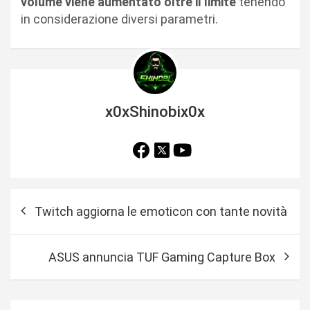
volume
viene aumentato oltre il limite
tenendo
in considerazione diversi parametri.
x0xShinobix0x
N
Twitch aggiorna le emoticon con tante novità
a
v
ASUS annuncia TUF Gaming Capture Box
i
g