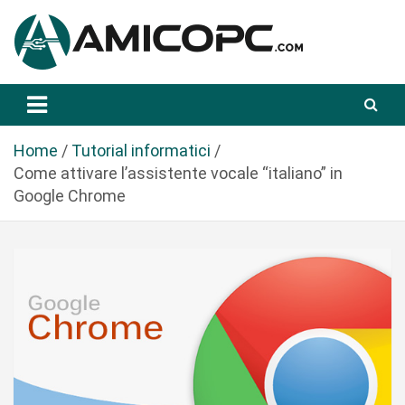
S
a
l
t
Novità Tecnologiche: Guide e News
Amicopc.com
a
a
l
Home
Tutorial informatici
c
Come attivare l’assistente vocale “italiano” in
o
Google Chrome
n
t
e
n
u
t
o