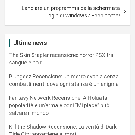
v
Lanciare un programma dalla schermata
i
Login di Windows? Ecco come!
g
a
z
Ultime news
i
The Skin Stapler recensione: horror PSX tra
o
sangue e noir
n
Plungeez Recensione: un metroidvania senza
e
combattimenti dove ogni stanza è un enigma
a
r
Fantasy Network Recensione: A Holua la
popolarità è un’arma e ogni “Mi piace” può
t
salvare il mondo
i
c
Kill the Shadow Recensione: La verità di Dark
Tide City appartiene ai morti