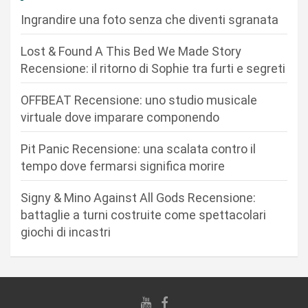
i
Ingrandire una foto senza che diventi sgranata
o
n
Lost & Found A This Bed We Made Story
Recensione: il ritorno di Sophie tra furti e segreti
e
a
OFFBEAT Recensione: uno studio musicale
r
virtuale dove imparare componendo
t
Pit Panic Recensione: una scalata contro il
i
tempo dove fermarsi significa morire
c
Signy & Mino Against All Gods Recensione:
o
battaglie a turni costruite come spettacolari
l
giochi di incastri
i