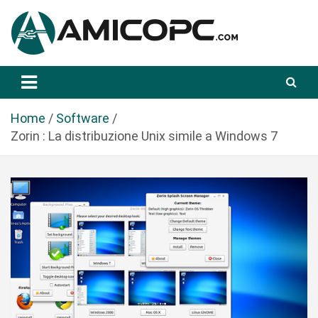
S
a
l
t
Novità Tecnologiche: Guide e News
Amicopc.com
a
a
l
Home
Software
c
Zorin : La distribuzione Unix simile a Windows 7
o
n
t
e
n
u
t
o