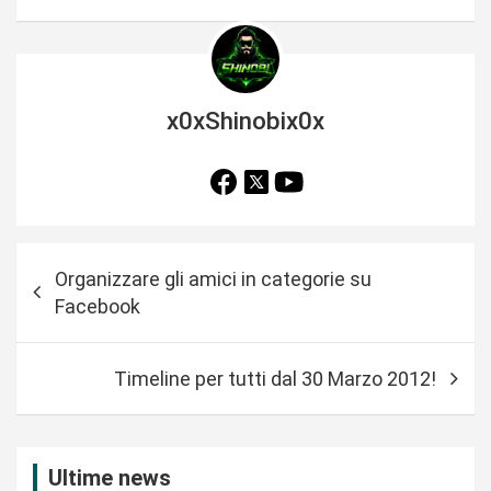
x0xShinobix0x
N
Organizzare gli amici in categorie su
a
Facebook
v
i
Timeline per tutti dal 30 Marzo 2012!
g
a
z
Ultime news