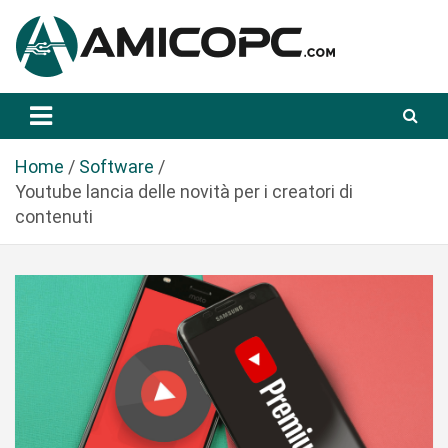
S
a
l
t
Novità Tecnologiche: Guide e News
Amicopc.com
a
a
l
Home
Software
c
Youtube lancia delle novità per i creatori di
o
contenuti
n
t
e
n
u
t
o