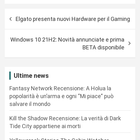
N
Elgato presenta nuovi Hardware per il Gaming
a
v
Windows 10 21H2: Novità annunciate e prima
i
BETA disponibile
g
a
z
Ultime news
i
Fantasy Network Recensione: A Holua la
o
popolarità è un’arma e ogni “Mi piace” può
n
salvare il mondo
e
Kill the Shadow Recensione: La verità di Dark
a
Tide City appartiene ai morti
r