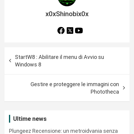
x0xShinobix0x
N
StartW8 : Abilitare il menu di Avvio su
a
Windows 8
v
i
Gestire e proteggere le immagini con
g
Phototheca
a
z
i
Ultime news
o
Plungeez Recensione: un metroidvania senza