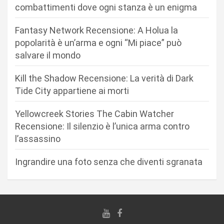
n
combattimenti dove ogni stanza è un enigma
e
Fantasy Network Recensione: A Holua la
a
popolarità è un’arma e ogni “Mi piace” può
r
salvare il mondo
t
Kill the Shadow Recensione: La verità di Dark
i
Tide City appartiene ai morti
c
Yellowcreek Stories The Cabin Watcher
o
Recensione: Il silenzio è l’unica arma contro
l
l’assassino
i
Ingrandire una foto senza che diventi sgranata