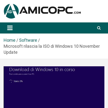
S
a
l
t
Novità Tecnologiche: Guide e News
Amicopc.com
a
a
l
Home
Software
c
Microsoft rilascia la ISO di Windows 10 November
o
Update
n
t
e
n
u
t
o