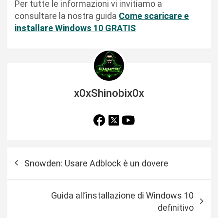
Per tutte le informazioni vi invitiamo a
consultare la nostra guida
Come scaricare e
installare Windows 10 GRATIS
x0xShinobix0x
N
Snowden: Usare Adblock è un dovere
a
v
Guida all’installazione di Windows 10
i
definitivo
g