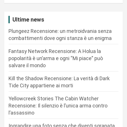
a
z
Ultime news
i
Plungeez Recensione: un metroidvania senza
o
combattimenti dove ogni stanza è un enigma
n
Fantasy Network Recensione: A Holua la
e
popolarità è un’arma e ogni “Mi piace” può
a
salvare il mondo
r
Kill the Shadow Recensione: La verità di Dark
t
Tide City appartiene ai morti
i
c
Yellowcreek Stories The Cabin Watcher
Recensione: Il silenzio è l’unica arma contro
o
l’assassino
l
i
Ingrandire una foto senza che diventi sgranata