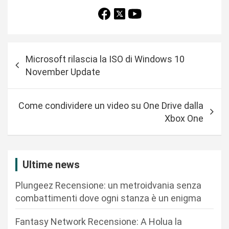
N
Microsoft rilascia la ISO di Windows 10
a
November Update
v
i
Come condividere un video su One Drive dalla
g
Xbox One
a
z
i
Ultime news
o
Plungeez Recensione: un metroidvania senza
n
combattimenti dove ogni stanza è un enigma
e
Fantasy Network Recensione: A Holua la