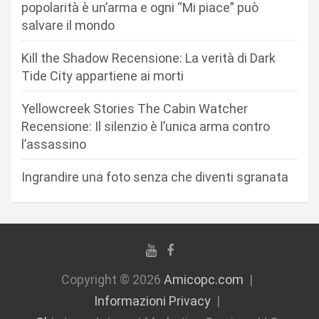
a
popolarità è un’arma e ogni “Mi piace” può
r
salvare il mondo
t
Kill the Shadow Recensione: La verità di Dark
i
Tide City appartiene ai morti
c
Yellowcreek Stories The Cabin Watcher
o
Recensione: Il silenzio è l’unica arma contro
l
l’assassino
i
Ingrandire una foto senza che diventi sgranata
Copyright © 2026
Amicopc.com
Informazioni Privacy