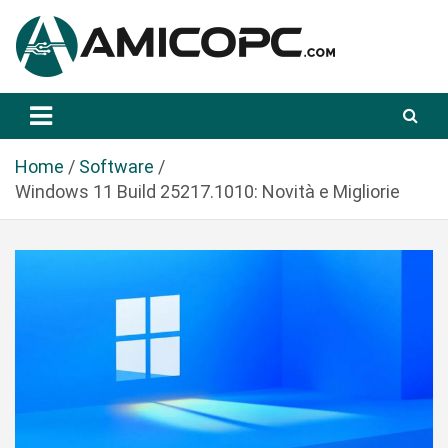
S
a
l
t
Novità Tecnologiche: Guide e News
Amicopc.com
a
a
l
Home
Software
c
Windows 11 Build 25217.1010: Novità e Migliorie
o
n
t
e
n
u
t
o