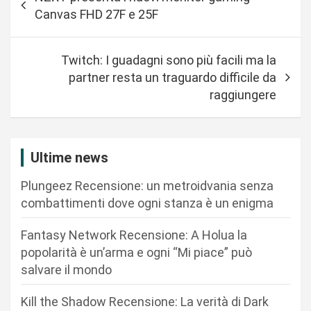
a
Canvas FHD 27F e 25F
v
i
Twitch: I guadagni sono più facili ma la
g
partner resta un traguardo difficile da
a
raggiungere
z
i
Ultime news
o
n
Plungeez Recensione: un metroidvania senza
combattimenti dove ogni stanza è un enigma
e
a
Fantasy Network Recensione: A Holua la
r
popolarità è un’arma e ogni “Mi piace” può
salvare il mondo
t
i
Kill the Shadow Recensione: La verità di Dark