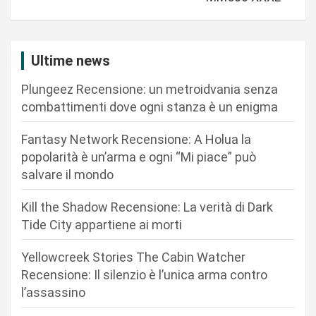
z
i
Ultime news
o
n
Plungeez Recensione: un metroidvania senza
combattimenti dove ogni stanza è un enigma
e
a
Fantasy Network Recensione: A Holua la
r
popolarità è un’arma e ogni “Mi piace” può
salvare il mondo
t
i
Kill the Shadow Recensione: La verità di Dark
c
Tide City appartiene ai morti
o
Yellowcreek Stories The Cabin Watcher
l
Recensione: Il silenzio è l’unica arma contro
i
l’assassino