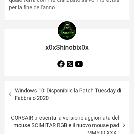
per la fine dell’anno.
x0xShinobix0x
N
Windows 10: Disponibile la Patch Tuesday di
a
Febbraio 2020
v
i
CORSAIR presenta la versione aggiornata del
g
mouse SCIMITAR RGB e il nuovo mouse pad
a
MM500 XXXL