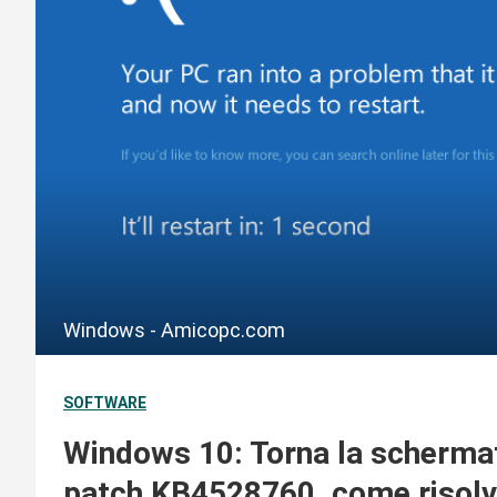
Windows - Amicopc.com
SOFTWARE
Windows 10: Torna la schermat
patch KB4528760, come risolv