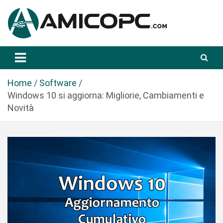
S
a
l
t
Novità Tecnologiche: Guide e News
Amicopc.com
a
a
l
Home
Software
c
Windows 10 si aggiorna: Migliorie, Cambiamenti e
o
Novità
n
t
e
n
u
t
o