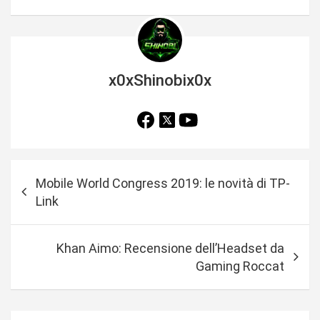
x0xShinobix0x
N
Mobile World Congress 2019: le novità di TP-
a
Link
v
i
Khan Aimo: Recensione dell’Headset da
g
Gaming Roccat
a
z