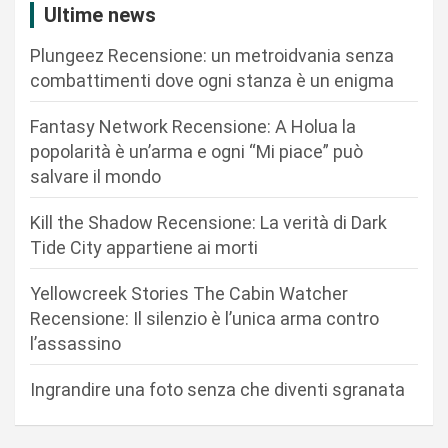
i
Ultime news
o
Plungeez Recensione: un metroidvania senza
n
combattimenti dove ogni stanza è un enigma
e
Fantasy Network Recensione: A Holua la
a
popolarità è un’arma e ogni “Mi piace” può
r
salvare il mondo
t
Kill the Shadow Recensione: La verità di Dark
i
Tide City appartiene ai morti
c
Yellowcreek Stories The Cabin Watcher
o
Recensione: Il silenzio è l’unica arma contro
l
l’assassino
i
Ingrandire una foto senza che diventi sgranata