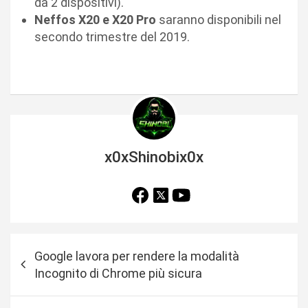
da 2 dispositivi).
Neffos X20 e X20 Pro
saranno disponibili nel
secondo trimestre del 2019.
x0xShinobix0x
N
Google lavora per rendere la modalità
a
Incognito di Chrome più sicura
v