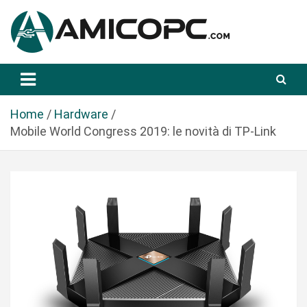
S
a
l
t
Novità Tecnologiche: Guide e News
Amicopc.com
a
a
l
Home
Hardware
c
Mobile World Congress 2019: le novità di TP-Link
o
n
t
e
n
u
t
o