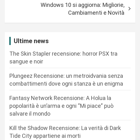
i
Windows 10 si aggiorna: Migliorie,
g
Cambiamenti e Novità
a
z
i
Ultime news
o
The Skin Stapler recensione: horror PSX tra
n
sangue e noir
e
Plungeez Recensione: un metroidvania senza
a
combattimenti dove ogni stanza è un enigma
r
Fantasy Network Recensione: A Holua la
t
popolarità è un’arma e ogni “Mi piace” può
i
salvare il mondo
c
Kill the Shadow Recensione: La verità di Dark
o
Tide City appartiene ai morti