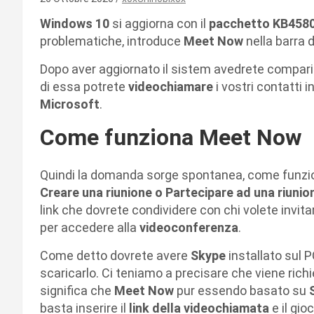
Windows 10
si aggiorna con il
pacchetto KB458
problematiche, introduce
Meet Now
nella barra 
Dopo aver aggiornato il sistem avedrete comparir
di essa potrete
videochiamare
i vostri contatti 
Microsoft
.
Come funziona Meet Now
Quindi la domanda sorge spontanea, come funzi
Creare una riunione o Partecipare ad una riunio
link che dovrete condividere con chi volete invitar
per accedere alla
videoconferenza
.
Come detto dovrete avere
Skype
installato sul P
scaricarlo. Ci teniamo a precisare che viene rich
significa che
Meet Now
pur essendo basato su
basta inserire il
link della videochiamata
e il gi