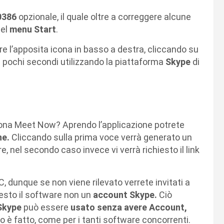
0386
opzionale, il quale oltre a correggere alcune
del
menu Start
.
e l’apposita icona in basso a destra, cliccando su
in pochi secondi utilizzando la piattaforma
Skype
di
ona Meet Now? Aprendo l’applicazione potrete
ne.
Cliccando sulla prima voce verrà generato un
e, nel secondo caso invece vi verrà richiesto il link
C, dunque se non viene rilevato verrete invitati a
iesto il software non un
account Skype.
Ciò
Skype
può essere
usato senza avere Account,
oco è fatto, come per i tanti software concorrenti.