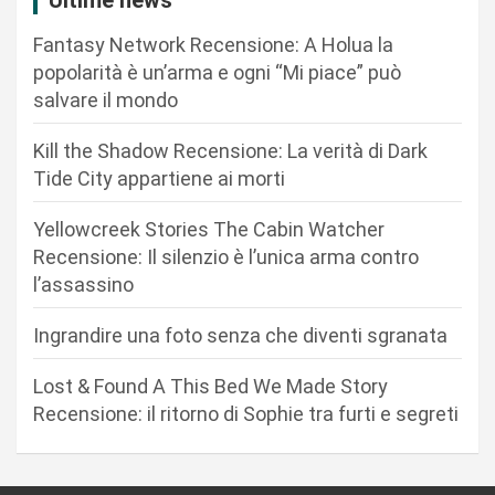
i
Fantasy Network Recensione: A Holua la
o
popolarità è un’arma e ogni “Mi piace” può
n
salvare il mondo
e
Kill the Shadow Recensione: La verità di Dark
a
Tide City appartiene ai morti
r
Yellowcreek Stories The Cabin Watcher
t
Recensione: Il silenzio è l’unica arma contro
i
l’assassino
c
Ingrandire una foto senza che diventi sgranata
o
l
Lost & Found A This Bed We Made Story
i
Recensione: il ritorno di Sophie tra furti e segreti