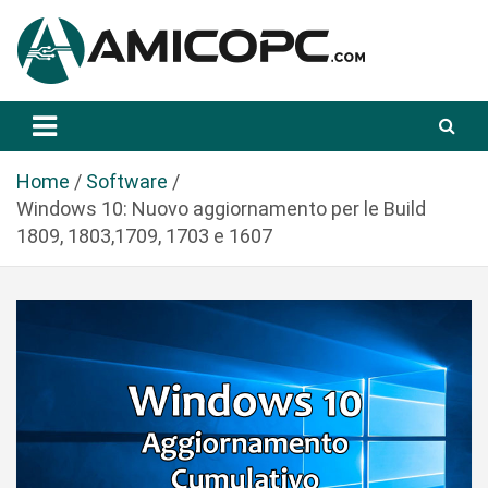
S
a
l
t
Novità Tecnologiche: Guide e News
Amicopc.com
a
a
l
Home
Software
c
Windows 10: Nuovo aggiornamento per le Build
o
1809, 1803,1709, 1703 e 1607
n
t
e
n
u
t
o