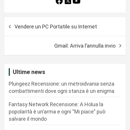
N
Vendere un PC Portatile su Internet
a
v
Gmail: Arriva l’annulla invio
i
g
a
Ultime news
z
Plungeez Recensione: un metroidvania senza
i
combattimenti dove ogni stanza è un enigma
o
n
Fantasy Network Recensione: A Holua la
popolarità è un’arma e ogni “Mi piace” può
e
salvare il mondo
a