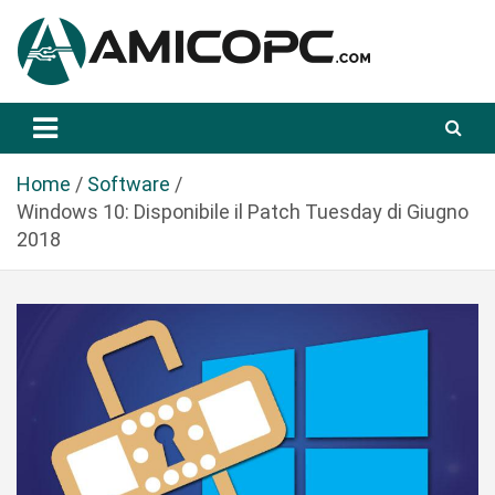
S
a
l
t
Novità Tecnologiche: Guide e News
Amicopc.com
a
a
l
Home
Software
c
Windows 10: Disponibile il Patch Tuesday di Giugno
o
2018
n
t
e
n
u
t
o