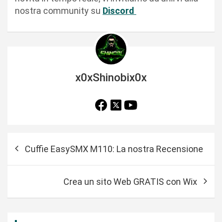
nostra community su
Discord
x0xShinobix0x
N
Cuffie EasySMX M110: La nostra Recensione
a
v
Crea un sito Web GRATIS con Wix
i
g
a