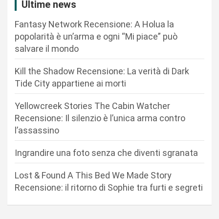
Ultime news
z
Fantasy Network Recensione: A Holua la
i
popolarità è un’arma e ogni “Mi piace” può
o
salvare il mondo
n
Kill the Shadow Recensione: La verità di Dark
e
Tide City appartiene ai morti
a
r
Yellowcreek Stories The Cabin Watcher
Recensione: Il silenzio è l’unica arma contro
t
l’assassino
i
c
Ingrandire una foto senza che diventi sgranata
o
Lost & Found A This Bed We Made Story
l
Recensione: il ritorno di Sophie tra furti e segreti
i