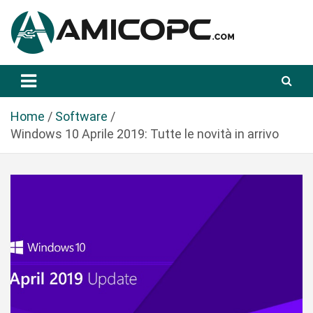
S
a
l
t
Novità Tecnologiche: Guide e News
Amicopc.com
a
a
l
Home
Software
c
Windows 10 Aprile 2019: Tutte le novità in arrivo
o
n
t
e
n
u
t
o