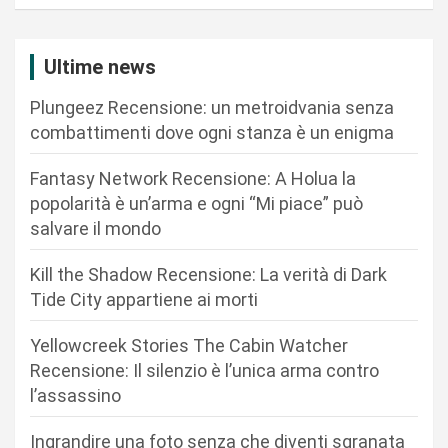
a
z
i
Ultime news
o
Plungeez Recensione: un metroidvania senza
n
combattimenti dove ogni stanza è un enigma
e
Fantasy Network Recensione: A Holua la
a
popolarità è un’arma e ogni “Mi piace” può
r
salvare il mondo
t
Kill the Shadow Recensione: La verità di Dark
i
Tide City appartiene ai morti
c
Yellowcreek Stories The Cabin Watcher
o
Recensione: Il silenzio è l’unica arma contro
l
l’assassino
i
Ingrandire una foto senza che diventi sgranata