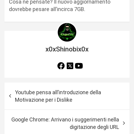
Cosa ne pensate? Il nuovo aggiornamento
dovrebbe pesare all’incirca 7GB.
x0xShinobix0x
N
Youtube pensa all’introduzione della
a
Motivazione per i Dislike
v
i
Google Chrome: Arrivano i suggerimenti nella
g
digitazione degli URL