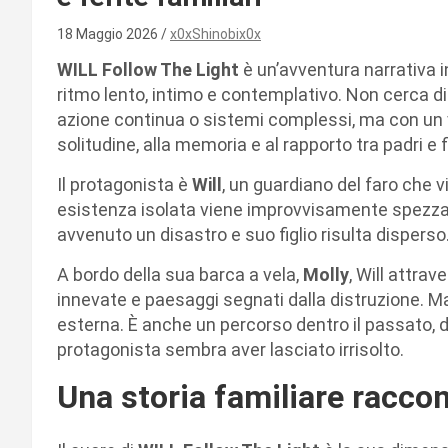
18 Maggio 2026
x0xShinobix0x
WILL Follow The Light
è un’avventura narrativa
ritmo lento, intimo e contemplativo. Non cerca d
azione continua o sistemi complessi, ma con un v
solitudine, alla memoria e al rapporto tra padri e fi
Il protagonista è
Will
, un guardiano del faro che v
esistenza isolata viene improvvisamente spezzat
avvenuto un disastro e suo figlio risulta disperso
A bordo della sua barca a vela,
Molly
, Will attra
innevate e paesaggi segnati dalla distruzione. Ma
esterna. È anche un percorso dentro il passato, den
protagonista sembra aver lasciato irrisolto.
Una storia familiare raccon