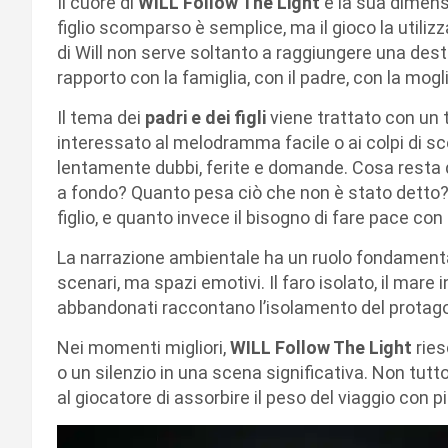
Il cuore di
WILL Follow The Light
è la sua dimens
figlio scomparso è semplice, ma il gioco la utilizz
di Will non serve soltanto a raggiungere una dest
rapporto con la famiglia, con il padre, con la mog
Il tema dei
padri e dei figli
viene trattato con un 
interessato al melodramma facile o ai colpi di s
lentamente dubbi, ferite e domande. Cosa resta d
a fondo? Quanto pesa ciò che non è stato detto? 
figlio, e quanto invece il bisogno di fare pace con
La narrazione ambientale ha un ruolo fondamental
scenari, ma spazi emotivi. Il faro isolato, il mare i
abbandonati raccontano l’isolamento del protagon
Nei momenti migliori,
WILL Follow The Light
ries
o un silenzio in una scena significativa. Non tut
al giocatore di assorbire il peso del viaggio con p