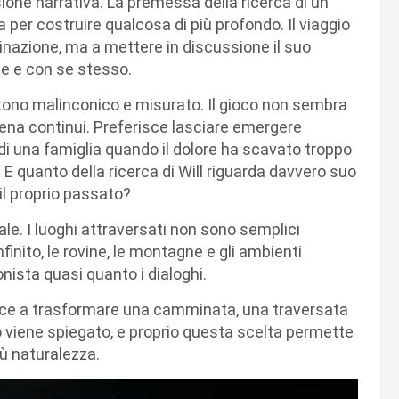
ione narrativa. La premessa della ricerca di un
a per costruire qualcosa di più profondo. Il viaggio
inazione, ma a mettere in discussione il suo
lie e con se stesso.
tono malinconico e misurato. Il gioco non sembra
cena continui. Preferisce lasciare emergere
i una famiglia quando il dolore ha scavato troppo
E quanto della ricerca di Will riguarda davvero suo
 il proprio passato?
e. I luoghi attraversati non sono semplici
nfinito, le rovine, le montagne e gli ambienti
ista quasi quanto i dialoghi.
ce a trasformare una camminata, una traversata
to viene spiegato, e proprio questa scelta permette
iù naturalezza.