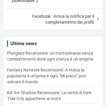
jdownloader 2
v
i
Facebook : Arriva la notifica per il
g
completamento dei profili
a
z
i
Ultime news
o
Plungeez Recensione: un metroidvania senza
n
combattimenti dove ogni stanza è un enigma
e
Fantasy Network Recensione: A Holua la
a
popolarità è un’arma e ogni “Mi piace” può
r
salvare il mondo
t
Kill the Shadow Recensione: La verità di Dark
i
Tide City appartiene ai morti
c