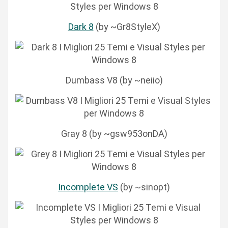
Dark 8
(by ~Gr8StyleX)
Dumbass V8 (by ~neiio)
Gray 8 (by ~gsw953onDA)
Incomplete VS
(by ~sinopt)