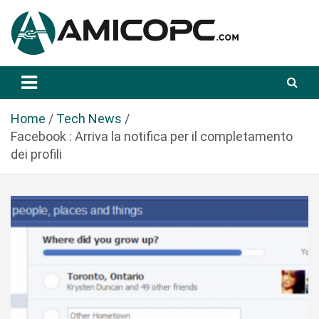
S
a
l
t
Novità Tecnologiche: Guide e News
Amicopc.com
a
a
l
Home
Tech News
c
Facebook : Arriva la notifica per il completamento
o
dei profili
n
t
e
n
u
t
o