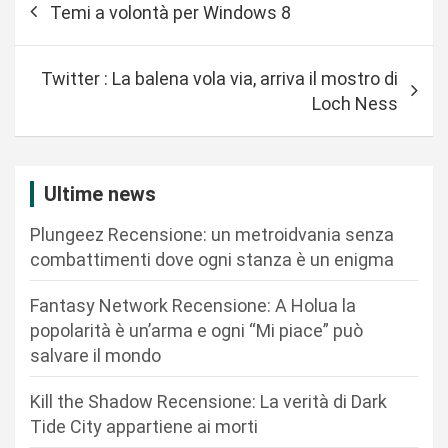
Temi a volontà per Windows 8
a
v
Twitter : La balena vola via, arriva il mostro di
i
Loch Ness
g
a
z
Ultime news
i
Plungeez Recensione: un metroidvania senza
o
combattimenti dove ogni stanza è un enigma
n
Fantasy Network Recensione: A Holua la
e
popolarità è un’arma e ogni “Mi piace” può
a
salvare il mondo
r
Kill the Shadow Recensione: La verità di Dark
t
Tide City appartiene ai morti
i