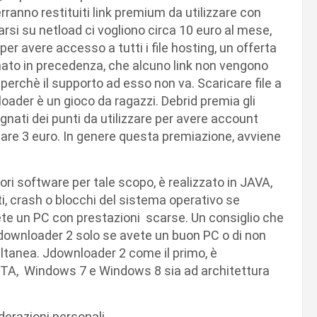
verranno restituiti link premium da utilizzare con
rsi su netload ci vogliono circa 10 euro al mese,
per avere accesso a tutti i file hosting, un offerta
ato in precedenza, che alcuno link non vengono
o perchè il supporto ad esso non va. Scaricare file a
ader è un gioco da ragazzi. Debrid premia gli
gnati dei punti da utilizzare per avere account
agare 3 euro. In genere questa premiazione, avviene
ri software per tale scopo, è realizzato in JAVA,
i, crash o blocchi del sistema operativo se
te un PC con prestazioni scarse. Un consiglio che
 jdownloader 2 solo se avete un buon PC o di non
imultanea. Jdownloader 2 come il primo, è
STA, Windows 7 e Windows 8 sia ad architettura
derazioni personali.