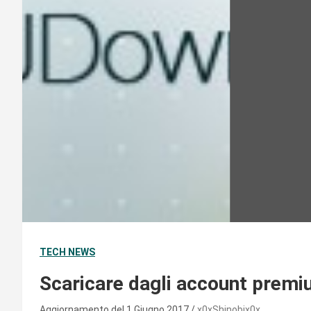
TECH NEWS
Scaricare dagli account premi
Aggiornamento del 1 Giugno 2017
x0xShinobix0x