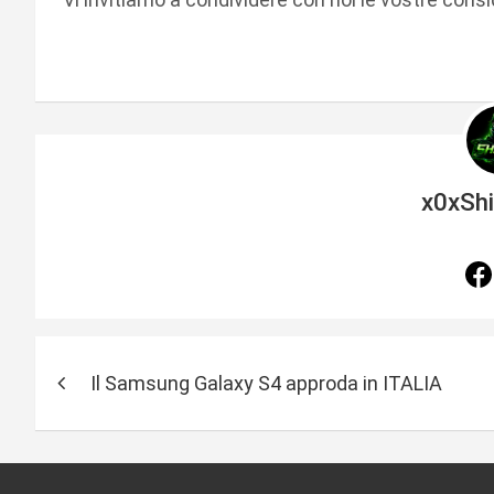
x0xSh
N
Il Samsung Galaxy S4 approda in ITALIA
a
v