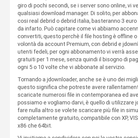
giro di pochi secondi, se i server sono online, vi 
qualsiasi download manager. Di solito, per abbona
cosi real debrid o debrid italia, basteranno 3 euro 
da infarto. Può capitare come vi abbiamo accenn
convertiti, questo perchè il file hosting è offline 
volontà da account Premium, con debrid e jdownlo
utenti fedeli, per ogni abbonamento vi verrà asse
gratuiti per 1 mese, senza quindi il bisogno di p
ogni 5 o 10 volte che vi abbonate al servizio.
Tornando a jdownloader, anche se è uno dei miglio
questo significa che potreste avere rallentament
scaricate numerosi file in contemporanea ed ave
possiamo e vogliamo darvi, è quello di utilizzare
fare nulla altro se volete scaricare più file in s
completamente gratuito, compatibile con XP, VI
x86 che 64bit.
Vi invitiamo a condividere con noi le vostre consi