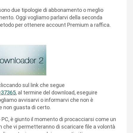
i sono due tipologie di abbonamento o meglio
amento. Oggi vogliamo parlarvi della seconda
metodo per ottenere account Premium a raffica.
liccando sul link che segue
t=37365
, al termine del download, eseguire
ogliamo avvisarvi o informarvi che non è
se non guasta di certo.
o PC, è giunto il momento di procacciarsi come un
m che vi permetteranno di scaricare file a volontà