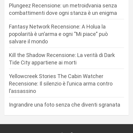
o
Plungeez Recensione: un metroidvania senza
n
combattimenti dove ogni stanza è un enigma
e
Fantasy Network Recensione: A Holua la
a
popolarità è un’arma e ogni “Mi piace” può
r
salvare il mondo
t
Kill the Shadow Recensione: La verità di Dark
i
Tide City appartiene ai morti
c
Yellowcreek Stories The Cabin Watcher
o
Recensione: Il silenzio è l’unica arma contro
l
l’assassino
i
Ingrandire una foto senza che diventi sgranata