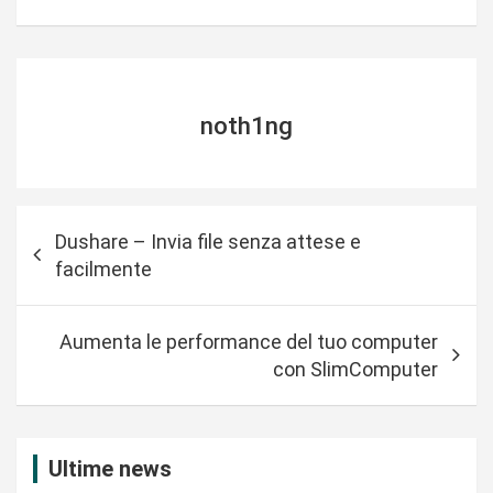
noth1ng
N
Dushare – Invia file senza attese e
a
facilmente
v
i
Aumenta le performance del tuo computer
g
con SlimComputer
a
z
i
Ultime news