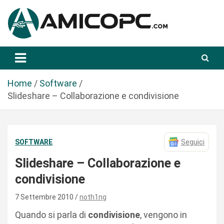
S
a
l
t
Novità Tecnologiche: Guide e News
Amicopc.com
a
a
l
Home
Software
c
Slideshare – Collaborazione e condivisione
o
n
t
SOFTWARE
Seguici
e
n
Slideshare – Collaborazione e
u
condivisione
t
o
7 Settembre 2010
noth1ng
Quando si parla di
condivisione
, vengono in