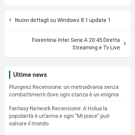
N
Nuovi dettagli su Windows 8.1 update 1
a
v
Fiorentina-Inter Serie A 20:45 Diretta
i
Streaming e Tv Live
g
a
z
Ultime news
i
Plungeez Recensione: un metroidvania senza
o
combattimenti dove ogni stanza è un enigma
n
Fantasy Network Recensione: A Holua la
e
popolarità è un’arma e ogni “Mi piace” può
a
salvare il mondo
r