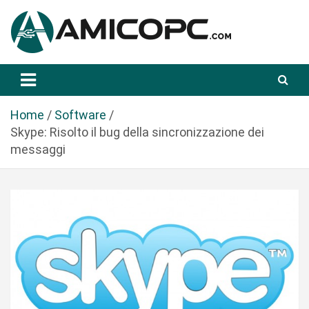
S
a
l
t
Novità Tecnologiche: Guide e News
Amicopc.com
a
a
l
Home
Software
c
Skype: Risolto il bug della sincronizzazione dei
o
messaggi
n
t
e
n
u
t
o