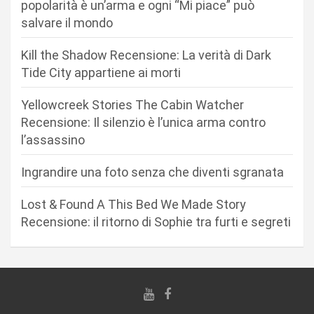
n
popolarità è un’arma e ogni “Mi piace” può
salvare il mondo
e
a
Kill the Shadow Recensione: La verità di Dark
r
Tide City appartiene ai morti
t
Yellowcreek Stories The Cabin Watcher
i
Recensione: Il silenzio è l’unica arma contro
c
l’assassino
o
Ingrandire una foto senza che diventi sgranata
l
i
Lost & Found A This Bed We Made Story
Recensione: il ritorno di Sophie tra furti e segreti