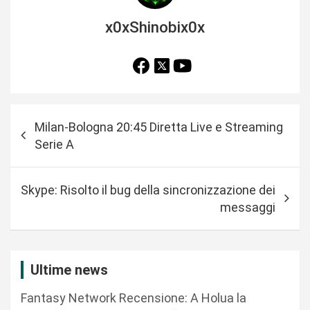
x0xShinobix0x
N
Milan-Bologna 20:45 Diretta Live e Streaming
a
Serie A
v
i
Skype: Risolto il bug della sincronizzazione dei
g
messaggi
a
z
i
Ultime news
o
Fantasy Network Recensione: A Holua la