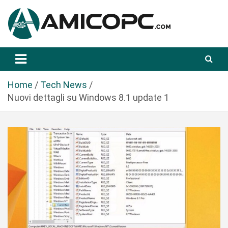
S
a
l
t
Novità Tecnologiche: Guide e News
Amicopc.com
a
a
l
Home
Tech News
c
Nuovi dettagli su Windows 8.1 update 1
o
n
t
e
n
u
t
o