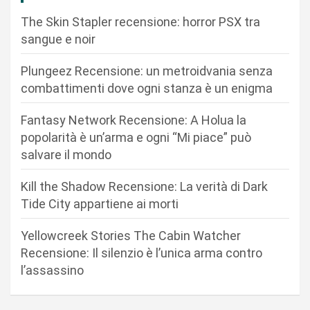
o
The Skin Stapler recensione: horror PSX tra
n
sangue e noir
e
Plungeez Recensione: un metroidvania senza
a
combattimenti dove ogni stanza è un enigma
r
Fantasy Network Recensione: A Holua la
t
popolarità è un’arma e ogni “Mi piace” può
i
salvare il mondo
c
Kill the Shadow Recensione: La verità di Dark
o
Tide City appartiene ai morti
l
i
Yellowcreek Stories The Cabin Watcher
Recensione: Il silenzio è l’unica arma contro
l’assassino