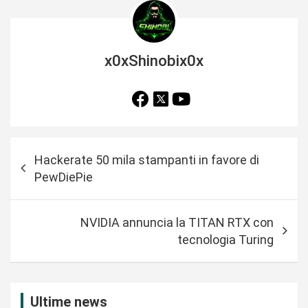
x0xShinobix0x
N
Hackerate 50 mila stampanti in favore di
a
PewDiePie
v
i
NVIDIA annuncia la TITAN RTX con
g
tecnologia Turing
a
z
i
Ultime news