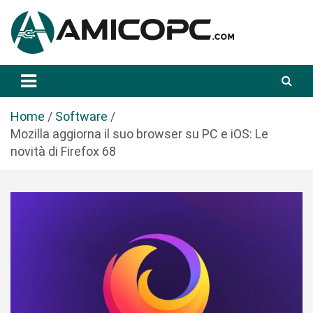
S
a
l
t
Novità Tecnologiche: Guide e News
Amicopc.com
a
a
l
Home
Software
c
Mozilla aggiorna il suo browser su PC e iOS: Le
o
novità di Firefox 68
n
t
e
n
u
t
o