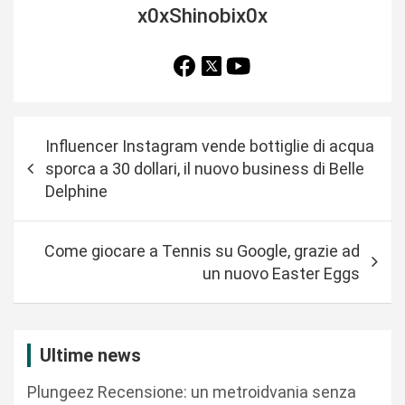
x0xShinobix0x
N
Influencer Instagram vende bottiglie di acqua
a
sporca a 30 dollari, il nuovo business di Belle
v
Delphine
i
g
Come giocare a Tennis su Google, grazie ad
a
un nuovo Easter Eggs
z
i
Ultime news
o
n
Plungeez Recensione: un metroidvania senza