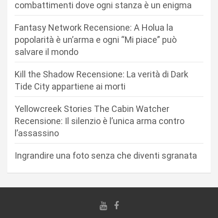
combattimenti dove ogni stanza è un enigma
e
a
Fantasy Network Recensione: A Holua la
r
popolarità è un’arma e ogni “Mi piace” può
salvare il mondo
t
i
Kill the Shadow Recensione: La verità di Dark
c
Tide City appartiene ai morti
o
Yellowcreek Stories The Cabin Watcher
l
Recensione: Il silenzio è l’unica arma contro
i
l’assassino
Ingrandire una foto senza che diventi sgranata