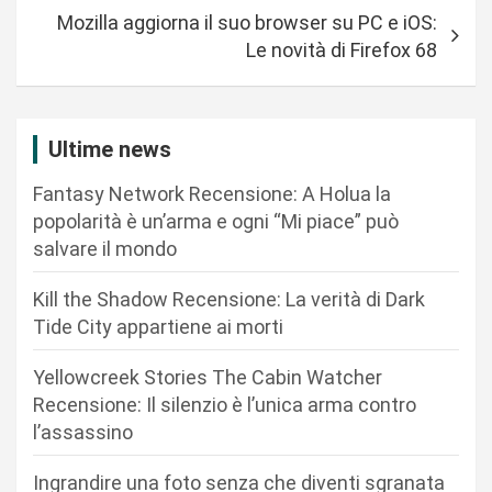
i
Mozilla aggiorna il suo browser su PC e iOS:
g
Le novità di Firefox 68
a
z
i
Ultime news
o
Fantasy Network Recensione: A Holua la
n
popolarità è un’arma e ogni “Mi piace” può
salvare il mondo
e
a
Kill the Shadow Recensione: La verità di Dark
r
Tide City appartiene ai morti
t
Yellowcreek Stories The Cabin Watcher
i
Recensione: Il silenzio è l’unica arma contro
c
l’assassino
o
Ingrandire una foto senza che diventi sgranata