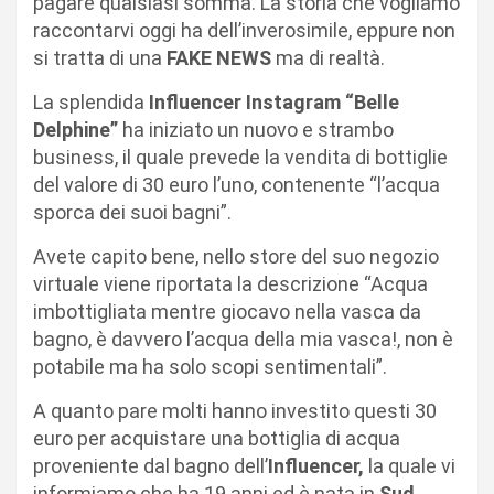
pagare qualsiasi somma. La storia che vogliamo
raccontarvi oggi ha dell’inverosimile, eppure non
si tratta di una
FAKE NEWS
ma di realtà.
La splendida
Influencer
Instagram
“Belle
Delphine”
ha iniziato un nuovo e strambo
business, il quale prevede la vendita di bottiglie
del valore di 30 euro l’uno, contenente “l’acqua
sporca dei suoi bagni”.
Avete capito bene, nello store del suo negozio
virtuale viene riportata la descrizione “Acqua
imbottigliata mentre giocavo nella vasca da
bagno, è davvero l’acqua della mia vasca!, non è
potabile ma ha solo scopi sentimentali”.
A quanto pare molti hanno investito questi 30
euro per acquistare una bottiglia di acqua
proveniente dal bagno dell’
Influencer,
la quale vi
informiamo che ha 19 anni ed è nata in
Sud