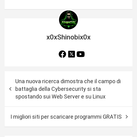
x0xShinobix0x
N
Una nuova ricerca dimostra che il campo di
a
battaglia della Cybersecurity si sta
v
spostando sui Web Server e su Linux
i
g
I migliori siti per scaricare programmi GRATIS
a
z