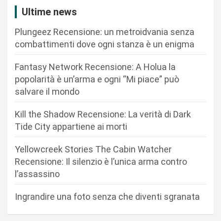
i
Ultime news
o
Plungeez Recensione: un metroidvania senza
n
combattimenti dove ogni stanza è un enigma
e
Fantasy Network Recensione: A Holua la
a
popolarità è un’arma e ogni “Mi piace” può
r
salvare il mondo
t
Kill the Shadow Recensione: La verità di Dark
i
Tide City appartiene ai morti
c
Yellowcreek Stories The Cabin Watcher
o
Recensione: Il silenzio è l’unica arma contro
l
l’assassino
i
Ingrandire una foto senza che diventi sgranata