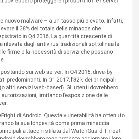
nti dovrebbero proteggere i prodotti IoT e i server
are nuovo malware – a un tasso più elevato. Infatti,
ilevare il 38% del totale delle minacce che
egistrato in Q4 2016. La quantità crescente di
levata dagli antivirus tradizionali sottolinea la
lle firme e la necessità di servizi che possano
e.
 spostando sui web server. In Q4 2016, drive-by
 predominanti. In Q1 2017, l’82% dei principali
(o altri servizi web-based). Gli utenti dovrebbero
 autorizzazioni, limitando l’esposizione delle
ver.
eFright di Android. Questa vulnerabilità ha ottenuto
ostrando la sua longevità come prima minaccia
0 principali attacchi stilata dal WatchGuard Threat
ndroid dovrebbero regolarmente aggiornare i loro