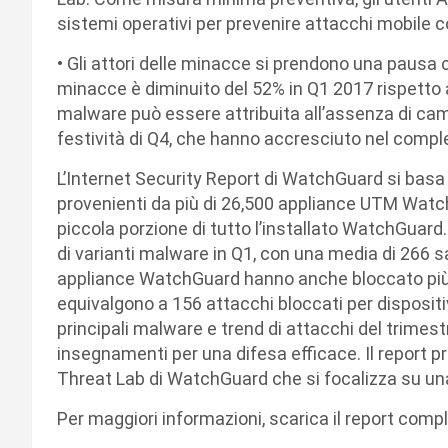
sistemi operativi per prevenire attacchi mobile 
• Gli attori delle minacce si prendono una pausa
minacce è diminuito del 52% in Q1 2017 rispetto a
malware può essere attribuita all’assenza di ca
festività di Q4, che hanno accresciuto nel compl
L’Internet Security Report di WatchGuard si basa
provenienti da più di 26,500 appliance UTM Wat
piccola porzione di tutto l’installato WatchGuard
di varianti malware in Q1, con una media di 266 s
appliance WatchGuard hanno anche bloccato più di 
equivalgono a 156 attacchi bloccati per dispositiv
principali malware e trend di attacchi del trimestre,
insegnamenti per una difesa efficace. Il report p
Threat Lab di WatchGuard che si focalizza su una
Per maggiori informazioni, scarica il report co