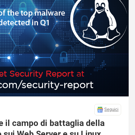
Seguici
 il campo di battaglia della
 sui Web Server e su Linux