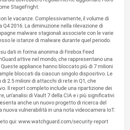
come StageFright.
 con le vacanze. Complessivamente, il volume di
 Q4 2016. La diminuzione nella rilevazione di
mpagne malware stagionali associate con le varie
esso le istanze di malware durante quel periodo.
 su dati in forma anonima di Firebox Feed
chGuard attive nel mondo, che rappresentano una
. Queste appliance hanno bloccato più di 7 milioni
ample bloccati da ciascun singolo dispositivo. Le
2.5 milioni di attacchi di rete in Q1, che
o. Il report completo include una ripartizione dei
 un’analisi di Vault 7 della CIA e i più significativi
resenta anche un nuovo progetto di ricerca del
 nuova vulnerabilità in una nota videocamera IoT.
mpleto qui: www.watchguard.com/security-report