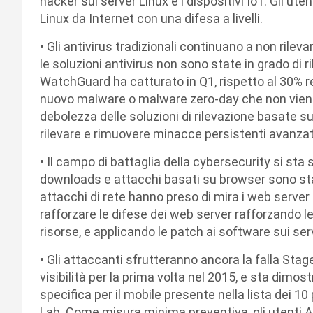
hacker sui server Linux e i dispositivi IoT. Gli ute
Linux da Internet con una difesa a livelli.
• Gli antivirus tradizionali continuano a non rilev
le soluzioni antivirus non sono state in grado di r
WatchGuard ha catturato in Q1, rispetto al 30% r
nuovo malware o malware zero-day che non viene ri
debolezza delle soluzioni di rilevazione basate su
rilevare e rimuovere minacce persistenti avanzat
• Il campo di battaglia della cybersecurity si sta
downloads e attacchi basati su browser sono stati
attacchi di rete hanno preso di mira i web server 
rafforzare le difese dei web server rafforzando le
risorse, e applicando le patch ai software sui ser
• Gli attaccanti sfrutteranno ancora la falla Stag
visibilità per la prima volta nel 2015, e sta dim
specifica per il mobile presente nella lista dei 1
Lab. Come misura minima preventiva, gli utenti A