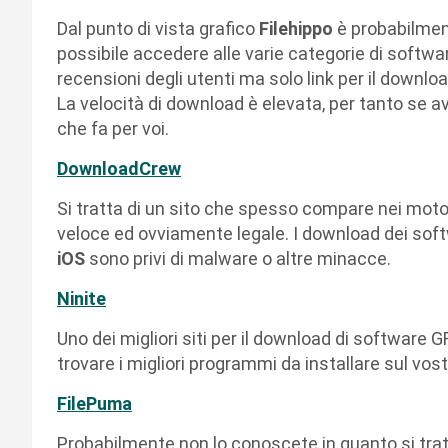
Dal punto di vista grafico
Filehippo
è probabilment
possibile accedere alle varie categorie di softwar
recensioni degli utenti ma solo link per il downl
La velocità di download è elevata, per tanto se a
che fa per voi.
DownloadCrew
Si tratta di un sito che spesso compare nei moto
veloce ed ovviamente legale. I download dei sof
iOS
sono privi di malware o altre minacce.
Ninite
Uno dei migliori siti per il download di software 
trovare i migliori programmi da installare sul vos
FilePuma
Probabilmente non lo conoscete in quanto si tratt