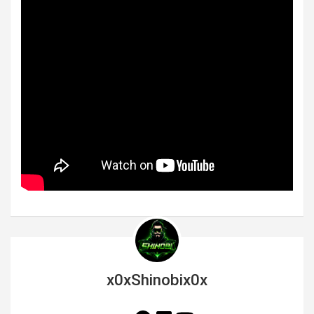
x0xShinobix0x