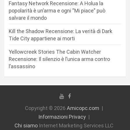
r
Fantasy Network Recensione: A Holua la
popolarità è un’arma e ogni “Mi piace” può
t
salvare il mondo
i
c
Kill the Shadow Recensione: La verità di Dark
Tide City appartiene ai morti
o
l
Yellowcreek Stories The Cabin Watcher
i
Recensione: Il silenzio è l’unica arma contro
l’assassino
Copyright © 2026
Amicopc.com
Informazioni Privacy
Chi siamo
Internet Marketing Services LLC