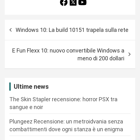
N
Windows 10: La build 10151 trapela sulla rete
a
v
E Fun Flexx 10: nuovo convertibile Windows a
i
meno di 200 dollari
g
a
z
Ultime news
i
The Skin Stapler recensione: horror PSX tra
o
sangue e noir
n
Plungeez Recensione: un metroidvania senza
e
combattimenti dove ogni stanza è un enigma
a