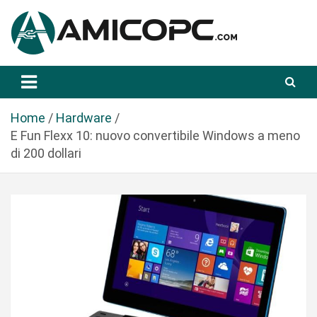
S
a
l
t
Novità Tecnologiche: Guide e News
Amicopc.com
a
a
l
Home
Hardware
c
E Fun Flexx 10: nuovo convertibile Windows a meno
o
di 200 dollari
n
t
e
n
u
t
o