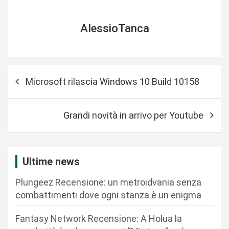
AlessioTanca
N
Microsoft rilascia Windows 10 Build 10158
a
v
Grandi novità in arrivo per Youtube
i
g
a
Ultime news
z
Plungeez Recensione: un metroidvania senza
i
combattimenti dove ogni stanza è un enigma
o
n
Fantasy Network Recensione: A Holua la