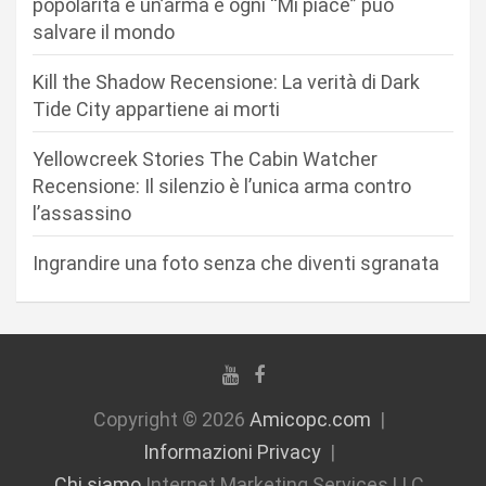
popolarità è un’arma e ogni “Mi piace” può
e
salvare il mondo
a
r
Kill the Shadow Recensione: La verità di Dark
Tide City appartiene ai morti
t
i
Yellowcreek Stories The Cabin Watcher
c
Recensione: Il silenzio è l’unica arma contro
l’assassino
o
l
Ingrandire una foto senza che diventi sgranata
i
Copyright © 2026
Amicopc.com
Informazioni Privacy
Chi siamo
Internet Marketing Services LLC