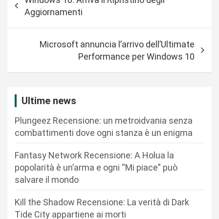
a
Aggiornamenti
v
i
Microsoft annuncia l’arrivo dell’Ultimate
g
Performance per Windows 10
a
z
i
Ultime news
o
Plungeez Recensione: un metroidvania senza
n
combattimenti dove ogni stanza è un enigma
e
Fantasy Network Recensione: A Holua la
a
popolarità è un’arma e ogni “Mi piace” può
r
salvare il mondo
t
Kill the Shadow Recensione: La verità di Dark
i
Tide City appartiene ai morti