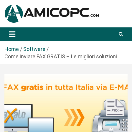
S
a
l
t
Novità Tecnologiche: Guide e News
Amicopc.com
a
a
l
Home
Software
c
Come inviare FAX GRATIS – Le migliori soluzioni
o
n
t
e
n
u
t
o