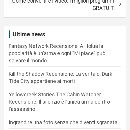
Come convertire i video: I migliori programmi
i
GRATUITI
g
a
z
Ultime news
i
Fantasy Network Recensione: A Holua la
o
popolarità è un’arma e ogni “Mi piace” può
n
salvare il mondo
e
Kill the Shadow Recensione: La verità di Dark
a
Tide City appartiene ai morti
r
Yellowcreek Stories The Cabin Watcher
t
Recensione: Il silenzio è l’unica arma contro
i
l’assassino
c
Ingrandire una foto senza che diventi sgranata
o