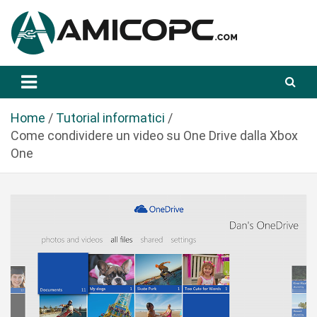
S
a
l
t
Novità Tecnologiche: Guide e News
Amicopc.com
a
a
l
Home
Tutorial informatici
c
Come condividere un video su One Drive dalla Xbox
o
One
n
t
e
n
u
t
o