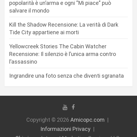
a
popolarità è un’arma e ogni “Mi piace” può
r
salvare il mondo
t
Kill the Shadow Recensione: La verità di Dark
i
Tide City appartiene ai morti
c
Yellowcreek Stories The Cabin Watcher
o
Recensione: Il silenzio è l’unica arma contro
l
l’assassino
i
Ingrandire una foto senza che diventi sgranata
Copyright © 2026
Amicopc.com
Informazioni Privacy