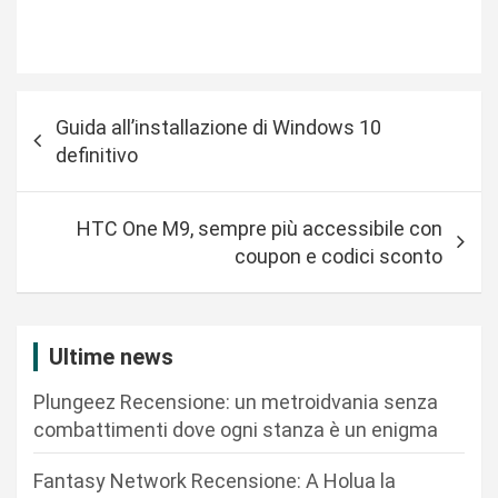
N
Guida all’installazione di Windows 10
a
definitivo
v
i
HTC One M9, sempre più accessibile con
g
coupon e codici sconto
a
z
i
Ultime news
o
Plungeez Recensione: un metroidvania senza
n
combattimenti dove ogni stanza è un enigma
e
Fantasy Network Recensione: A Holua la