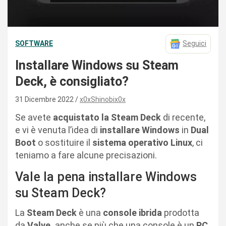
SOFTWARE
Seguici
Installare Windows su Steam
Deck, è consigliato?
31 Dicembre 2022
x0xShinobix0x
Se avete
acquistato la Steam Deck
di recente,
e vi è venuta l’idea di
installare Windows
in
Dual
Boot
o sostituire il
sistema operativo Linux
, ci
teniamo a fare alcune precisazioni.
Vale la pena installare Windows
su Steam Deck?
La
Steam Deck
è una
console ibrida
prodotta
da
Valve,
anche se più che una console è un
PC