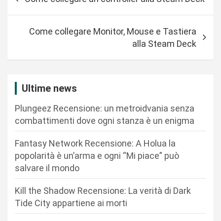
a
v
Come collegare Monitor, Mouse e Tastiera
i
alla Steam Deck
g
a
z
Ultime news
i
Plungeez Recensione: un metroidvania senza
o
combattimenti dove ogni stanza è un enigma
n
Fantasy Network Recensione: A Holua la
e
popolarità è un’arma e ogni “Mi piace” può
a
salvare il mondo
r
Kill the Shadow Recensione: La verità di Dark
t
Tide City appartiene ai morti
i