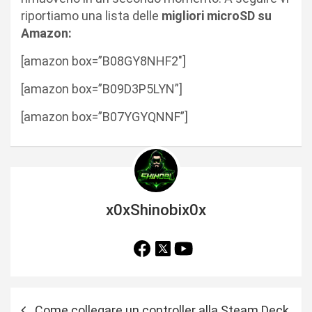
riportiamo una lista delle
migliori microSD su
Amazon:
[amazon box=”B08GY8NHF2″]
[amazon box=”B09D3P5LYN”]
[amazon box=”B07YGYQNNF”]
x0xShinobix0x
N
Come collegare un controller alla Steam Deck