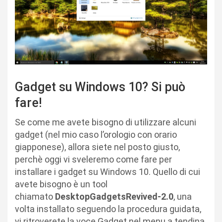
Gadget su Windows 10? Si può
fare!
Se come me avete bisogno di utilizzare alcuni
gadget (nel mio caso l’orologio con orario
giapponese), allora siete nel posto giusto,
perchè oggi vi sveleremo come fare per
installare i gadget su Windows 10. Quello di cui
avete bisogno è un tool
chiamato
DesktopGadgetsRevived-2.0
, una
volta installato seguendo la procedura guidata,
vi ritroverete la voce Gadget nel menu a tendina