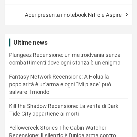
v
Acer presenta i notebook Nitro e Aspire
i
g
a
Ultime news
z
Plungeez Recensione: un metroidvania senza
i
combattimenti dove ogni stanza è un enigma
o
n
Fantasy Network Recensione: A Holua la
popolarità è un’arma e ogni “Mi piace” può
e
salvare il mondo
a
r
Kill the Shadow Recensione: La verità di Dark
Tide City appartiene ai morti
t
i
Yellowcreek Stories The Cabin Watcher
c
Recensione: Il silenzio è l’unica arma contro