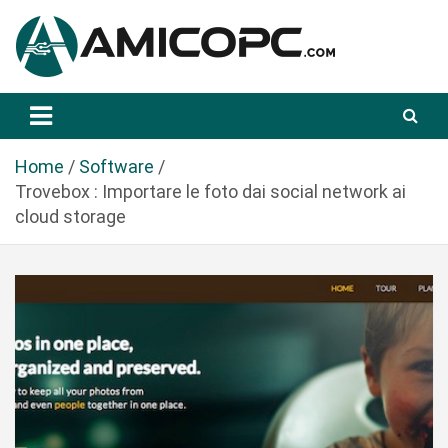
S
a
l
t
Novità Tecnologiche: Guide e News
Amicopc.com
a
a
l
Home
Software
c
Trovebox : Importare le foto dai social network ai
o
cloud storage
n
t
e
n
u
t
o