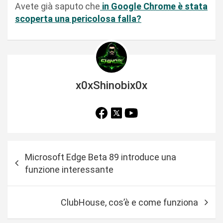
Avete già saputo che
in Google Chrome è stata
scoperta una pericolosa falla?
x0xShinobix0x
N
Microsoft Edge Beta 89 introduce una
a
funzione interessante
v
i
ClubHouse, cos’è e come funziona
g