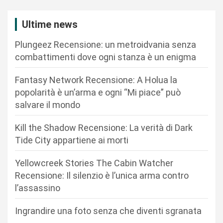
a
z
Ultime news
i
Plungeez Recensione: un metroidvania senza
o
combattimenti dove ogni stanza è un enigma
n
Fantasy Network Recensione: A Holua la
e
popolarità è un’arma e ogni “Mi piace” può
a
salvare il mondo
r
Kill the Shadow Recensione: La verità di Dark
t
Tide City appartiene ai morti
i
c
Yellowcreek Stories The Cabin Watcher
Recensione: Il silenzio è l’unica arma contro
o
l’assassino
l
i
Ingrandire una foto senza che diventi sgranata