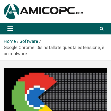
S
a
l
t
Novità Tecnologiche: Guide e News
Amicopc.com
a
a
l
Home
Software
c
Google Chrome: Disinstallate questa estensione, è
o
un malware
n
t
e
n
u
t
o