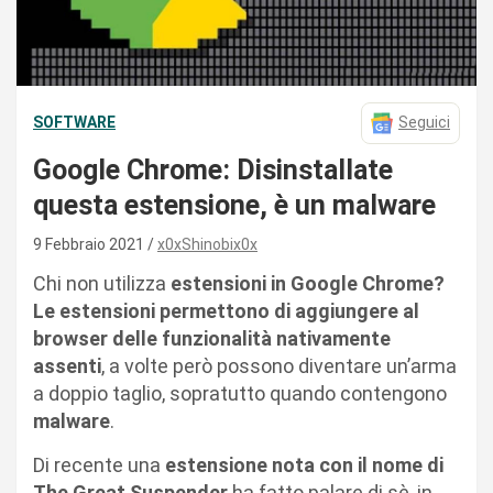
SOFTWARE
Seguici
Google Chrome: Disinstallate
questa estensione, è un malware
9 Febbraio 2021
x0xShinobix0x
Chi non utilizza
estensioni in Google Chrome?
Le estensioni permettono di aggiungere al
browser delle funzionalità nativamente
assenti
, a volte però possono diventare un’arma
a doppio taglio, sopratutto quando contengono
malware
.
Di recente una
estensione nota con il nome di
The Great Suspender
ha fatto palare di sè, in