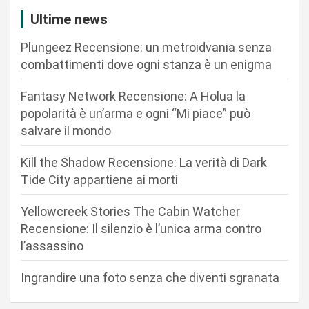
i
Ultime news
o
Plungeez Recensione: un metroidvania senza
n
combattimenti dove ogni stanza è un enigma
e
Fantasy Network Recensione: A Holua la
a
popolarità è un’arma e ogni “Mi piace” può
r
salvare il mondo
t
Kill the Shadow Recensione: La verità di Dark
i
Tide City appartiene ai morti
c
Yellowcreek Stories The Cabin Watcher
o
Recensione: Il silenzio è l’unica arma contro
l
l’assassino
i
Ingrandire una foto senza che diventi sgranata