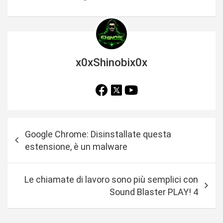
x0xShinobix0x
N
Google Chrome: Disinstallate questa
a
estensione, è un malware
v
i
Le chiamate di lavoro sono più semplici con
g
Sound Blaster PLAY! 4
a
z