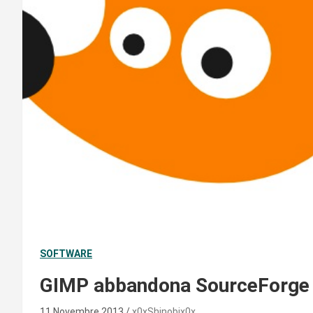
SOFTWARE
GIMP abbandona SourceForge
11 Novembre 2013
x0xShinobix0x