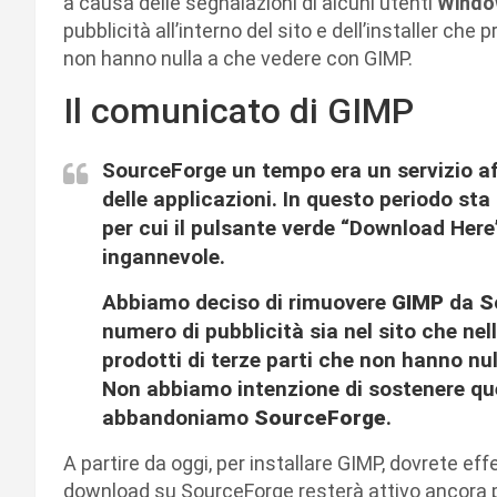
a causa delle segnalazioni di alcuni utenti
Windo
pubblicità all’interno del sito e dell’installer ch
non hanno nulla a che vedere con GIMP.
Il comunicato di GIMP
SourceForge un tempo era un servizio affi
delle applicazioni. In questo periodo sta
per cui il pulsante verde “Download Here
ingannevole.
Abbiamo deciso di rimuovere
GIMP
da
S
numero di pubblicità sia nel sito che nell’i
prodotti di terze parti che non hanno nu
Non abbiamo intenzione di sostenere qu
abbandoniamo
SourceForge
.
A partire da oggi, per installare GIMP, dovrete eff
download su SourceForge resterà attivo ancora per