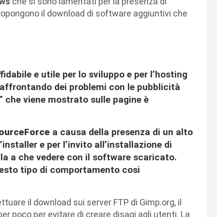
ws
che si sono lamentati per la presenza di
e propongono il download di software aggiuntivi che
dabile e utile per lo sviluppo e per l’hosting
 affrontando dei problemi con le pubblicità
” che viene mostrato sulle pagine è
ourceForce
a causa della presenza di un alto
nstaller e per l’invito all’installazione di
lla a che vedere con il software scaricato.
esto tipo di comportamento cosi
ettuare il download sui server FTP di Gimp.org, il
 poco per evitare di creare disagi agli utenti. La