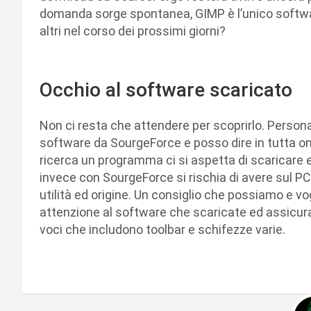
domanda sorge spontanea, GIMP è l’unico softwar
altri nel corso dei prossimi giorni?
Occhio al software scaricato
Non ci resta che attendere per scoprirlo. Person
software da SourgeForce e posso dire in tutta o
ricerca un programma ci si aspetta di scaricare 
invece con SourgeForce si rischia di avere sul PC, 
utilità ed origine. Un consiglio che possiamo e v
attenzione al software che scaricate ed assicurar
voci che includono toolbar e schifezze varie.