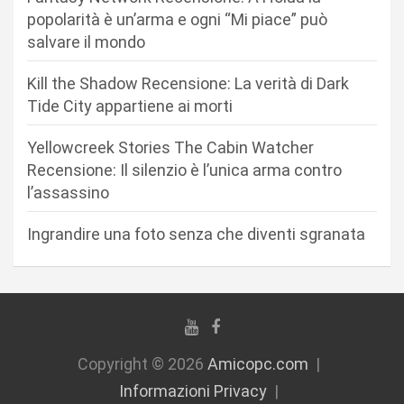
a
popolarità è un’arma e ogni “Mi piace” può
r
salvare il mondo
t
Kill the Shadow Recensione: La verità di Dark
i
Tide City appartiene ai morti
c
Yellowcreek Stories The Cabin Watcher
o
Recensione: Il silenzio è l’unica arma contro
l
l’assassino
i
Ingrandire una foto senza che diventi sgranata
Copyright © 2026
Amicopc.com
Informazioni Privacy