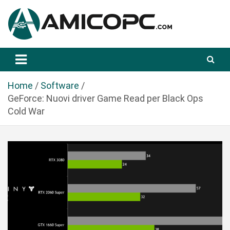
S
a
l
t
Novità Tecnologiche: Guide e News
Amicopc.com
a
a
l
Home
Software
c
GeForce: Nuovi driver Game Read per Black Ops
o
Cold War
n
t
e
n
u
t
o