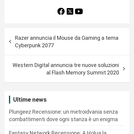
N
Razer annuncia il Mouse da Gaming a tema
a
Cyberpunk 2077
v
i
Western Digital annuncia tre nuove soluzioni
g
al Flash Memory Summit 2020
a
z
i
Ultime news
o
Plungeez Recensione: un metroidvania senza
n
combattimenti dove ogni stanza è un enigma
e
Fantasy Network Recensione: A Holua la