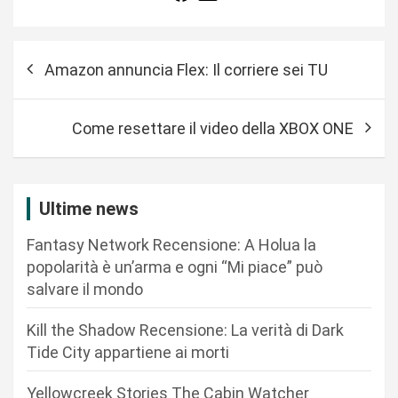
N
Amazon annuncia Flex: Il corriere sei TU
a
v
Come resettare il video della XBOX ONE
i
g
a
Ultime news
z
Fantasy Network Recensione: A Holua la
i
popolarità è un’arma e ogni “Mi piace” può
o
salvare il mondo
n
Kill the Shadow Recensione: La verità di Dark
e
Tide City appartiene ai morti
a
r
Yellowcreek Stories The Cabin Watcher