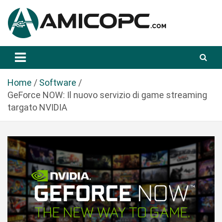
S
a
l
t
Novità Tecnologiche: Guide e News
Amicopc.com
a
a
l
Home
Software
c
GeForce NOW: Il nuovo servizio di game streaming
o
targato NVIDIA
n
t
e
n
u
t
o