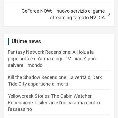
i
GeForce NOW: Il nuovo servizio di game
g
streaming targato NVIDIA
a
z
i
Ultime news
o
Fantasy Network Recensione: A Holua la
n
popolarità è un’arma e ogni “Mi piace” può
salvare il mondo
e
a
Kill the Shadow Recensione: La verità di Dark
r
Tide City appartiene ai morti
t
Yellowcreek Stories The Cabin Watcher
i
Recensione: Il silenzio è l’unica arma contro
c
l’assassino
o