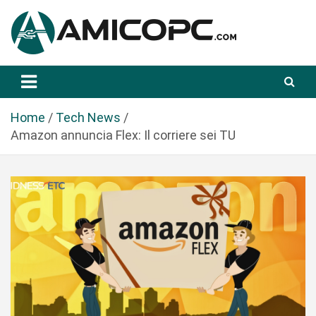
S
a
l
t
Novità Tecnologiche: Guide e News
Amicopc.com
a
a
l
Home
Tech News
c
Amazon annuncia Flex: Il corriere sei TU
o
n
t
e
n
u
t
o