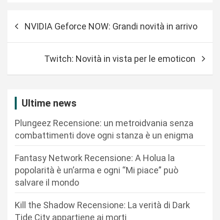
N
NVIDIA Geforce NOW: Grandi novità in arrivo
a
v
Twitch: Novità in vista per le emoticon
i
g
a
Ultime news
z
Plungeez Recensione: un metroidvania senza
i
combattimenti dove ogni stanza è un enigma
o
n
Fantasy Network Recensione: A Holua la
popolarità è un’arma e ogni “Mi piace” può
e
salvare il mondo
a
r
Kill the Shadow Recensione: La verità di Dark
Tide City appartiene ai morti