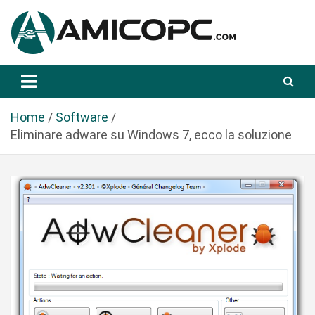
S
a
l
t
Novità Tecnologiche: Guide e News
Amicopc.com
a
a
l
Home
Software
c
Eliminare adware su Windows 7, ecco la soluzione
o
n
t
e
n
u
t
o