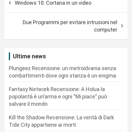
Windows 10: Cortana in un video
a
v
Due Programmi per evitare intrusioni nel
i
computer
g
a
z
Ultime news
i
Plungeez Recensione: un metroidvania senza
o
combattimenti dove ogni stanza è un enigma
n
Fantasy Network Recensione: A Holua la
e
popolarità è un’arma e ogni “Mi piace” può
a
salvare il mondo
r
Kill the Shadow Recensione: La verità di Dark
t
Tide City appartiene ai morti
i