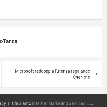
ioTanca
Microsoft raddoppia l’utenza regalando
OneNote
vacy
Chi siamo
Internet Marketing Services LLC