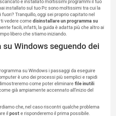
scaricato e installato moltissimi programmi il tuo
i installato sul tuo Pc sono moltissimi tra cui la
 fuori? Tranquillo, oggi sei proprio capitato nel
rti vedere come
disinstallare un programma su
e facili, infatti, la guida è adatta più che altro ai
tempo libero che stiamo iniziando.
a su Windows seguendo dei
n programma su Windows i passaggi da eseguire
omputer è uno dei processi più semplici e rapidi
i dimostreremo come poter eliminare
file inutili
, come già ampiamente accennato all’inizio del
ricordiamo che, nel caso riscontri qualche problema
e il
post
e risponderemo il prima possibile.