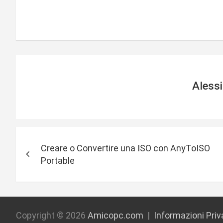
Aless
N
Creare o Convertire una ISO con AnyToISO
a
Portable
v
i
g
Copyright © 2026
Amicopc.com
Informazioni Pri