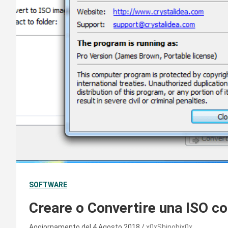
SOFTWARE
Creare o Convertire una ISO c
Aggiornamento del 4 Agosto 2018
x0xShinobix0x